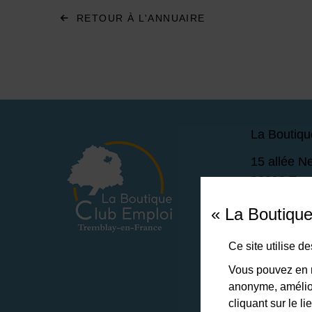
RETOUR À L'ANNUAIRE
La Boutiqu
15 allée N
93290 Tre
Lundi - 
« La Boutiqu
Vendred
Ce site utilise 
01 49 63
Vous pouvez en r
anonyme, amélior
cliquant sur le 
NOUS 