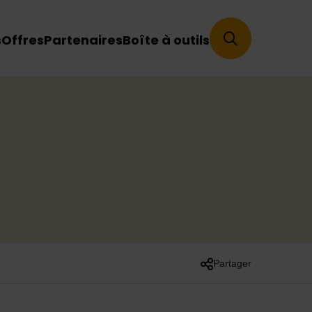
s
Offres
Partenaires
Boîte à outils
Partager
Liste des liens de part