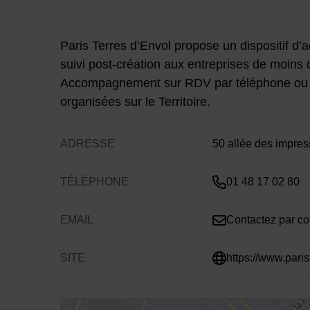
Contenu de la fiche d'
Paris Terres d’Envol propose un dispositif d
suivi post-création aux entreprises de moins de
Accompagnement sur RDV par téléphone ou
organisées sur le Territoire.
ADRESSE
50 allée des impres
TÉLÉPHONE
01 48 17 02 80
EMAIL
Contactez par cou
SITE
https://www.paris
48.9743414,2.5075292