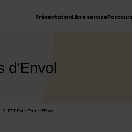
Menu principal du site
Présentation
Libre service
Parcour
s d'Envol
EPT Paris Terres d'Envol