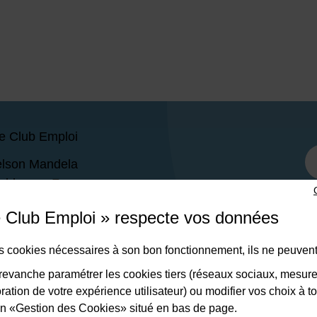
e Club Emploi
elson Mandela
mblay-en-France
Jeudi : 09h-12h30 / 13h30-17h
e Club Emploi » respecte vos données
i : 09h-12h30
des cookies nécessaires à son bon fonctionnement, ils ne peuvent
 47 30
evanche paramétrer les cookies tiers (réseaux sociaux, mesur
ation de votre expérience utilisateur) ou modifier vos choix à 
lien «Gestion des Cookies» situé en bas de page.
CONTACTER