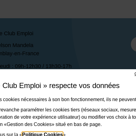
e Club Emploi
elson Mandela
mblay-en-France
Jeudi : 09h-12h30 / 13h30-17h
i : 09h-12h30
e Club Emploi » respecte vos données
 47 30
des cookies nécessaires à son bon fonctionnement, ils ne peuvent
evanche paramétrer les cookies tiers (réseaux sociaux, mesur
CONTACTER
ation de votre expérience utilisateur) ou modifier vos choix à 
lien «Gestion des Cookies» situé en bas de page.
us sur la «
Politique Cookies
»