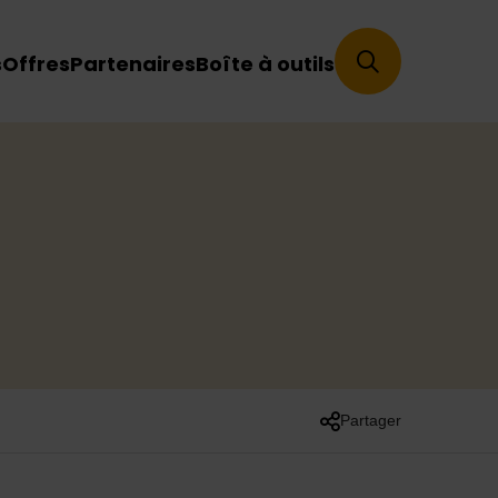
s
Offres
Partenaires
Boîte à outils
Partager
Liste des liens de part