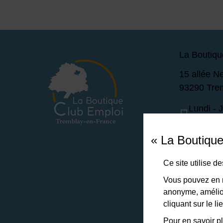
La Boutiqu
15 allée N
93290 Tre
Lundi - 
Vendred
« La Boutiqu
01 49 63
Ce site utilise 
Vous pouvez en r
NOUS 
anonyme, amélior
cliquant sur le 
Pour en savoir pl