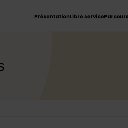
Menu principal du site
Présentation
Libre service
Parcour
s