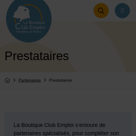
Menu de raccourcis
Retour à l'accueil
naviga
Prestataires
Partenaires
Prestataires
Vous êtes ici :
Retourner à l'accueil
La Boutique Club Emploi s’entoure de
partenaires spécialisés, pour compléter son