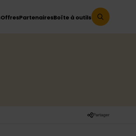
s
Offres
Partenaires
Boîte à outils
Partager
Liste des liens de part