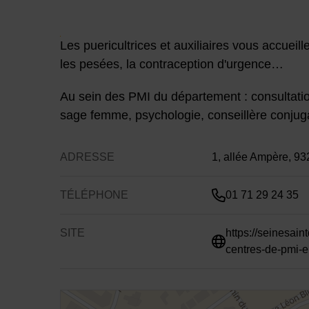
Contenu de la fiche d'
Les puericultrices et auxiliaires vous accueil
les pesées, la contraception d'urgence…
Au sein des PMI du département : consultatio
sage femme, psychologie, conseillère conjuga
ADRESSE
1, allée Ampère, 9
TÉLÉPHONE
01 71 29 24 35
SITE
https://seinesain
centres-de-pmi-e
48.945764,2.566248