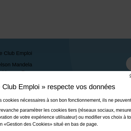
e Club Emploi
elson Mandela
mblay-en-France
Jeudi : 09h-12h30 / 13h30-17h
e Club Emploi » respecte vos données
i : 09h-12h30
des cookies nécessaires à son bon fonctionnement, ils ne peuvent
 47 30
evanche paramétrer les cookies tiers (réseaux sociaux, mesur
ation de votre expérience utilisateur) ou modifier vos choix à 
lien «Gestion des Cookies» situé en bas de page.
CONTACTER