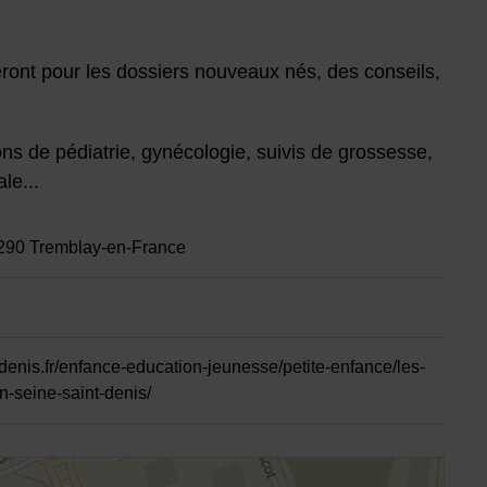
annuaire
leront pour les dossiers nouveaux nés, des conseils,
ns de pédiatrie, gynécologie, suivis de grossesse,
le...
3290 Tremblay-en-France
tdenis.fr/enfance-education-jeunesse/petite-enfance/les-
n-seine-saint-denis/