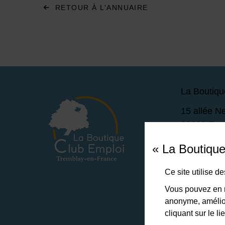
RETOUR À L'ANNUAIRE
La Boutiqu
15 allée N
93290 Tre
Lundi - 
« La Boutiqu
Vendred
Ce site utilise 
01 49 63
Vous pouvez en r
anonyme, amélior
cliquant sur le 
NOUS 