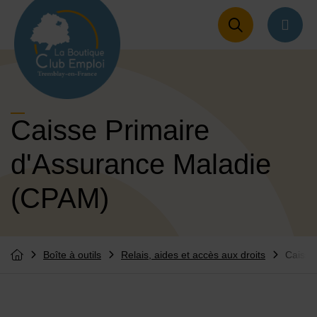
Menu de raccourcis
Retour à l'accueil
naviga
Caisse Primaire
d'Assurance Maladie
(CPAM)
Boîte à outils
Relais, aides et accès aux droits
Caisse
Vous êtes ici :
Retourner à l'accueil