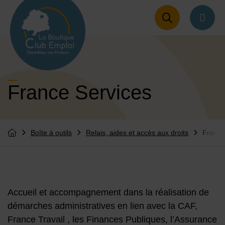
Menu de raccourcis
Retour à l'accueil
naviga
France Services
Boîte à outils
Relais, aides et accès aux droits
France
Vous êtes ici :
Retourner à l'accueil
Contenu de la fiche d'annuair
Accueil et accompagnement dans la réalisation de
démarches administratives en lien avec la CAF,
France Travail , les Finances Publiques, l’Assurance