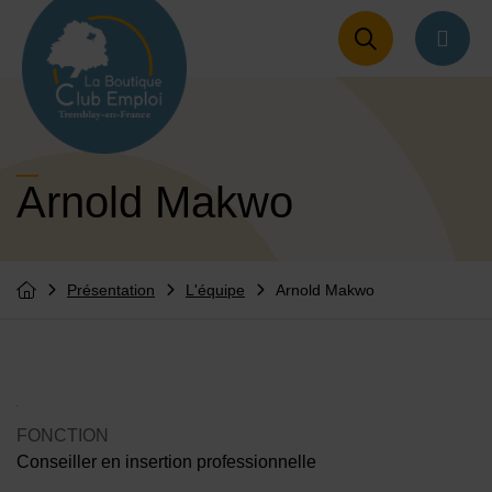
Menu de raccourcis
Retour à l'accueil
naviga
Arnold Makwo
Présentation
L'équipe
Arnold Makwo
Vous êtes ici :
Retourner à l'accueil
Contenu de la fiche d'annuair
FONCTION
Conseiller en insertion professionnelle