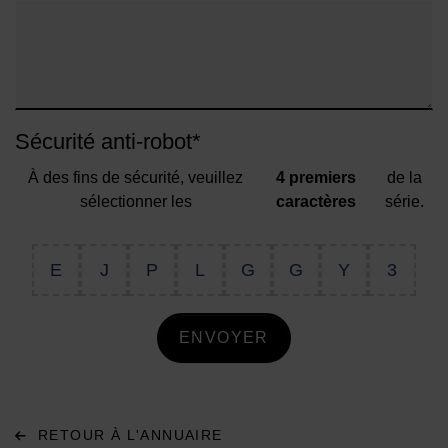
Sécurité anti-robot
*
À des fins de sécurité, veuillez
4 premiers
de la
sélectionner les
caractères
série.
E
J
P
L
G
G
Y
3
ENVOYER
RETOUR À L'ANNUAIRE